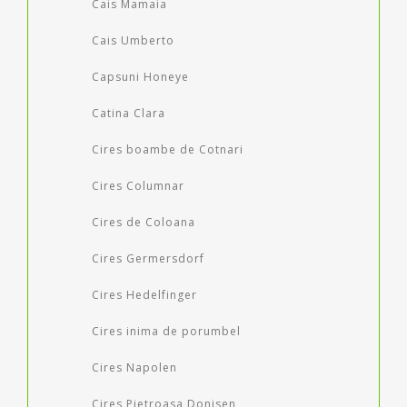
Cais Mamaia
Cais Umberto
Capsuni Honeye
Catina Clara
Cires boambe de Cotnari
Cires Columnar
Cires de Coloana
Cires Germersdorf
Cires Hedelfinger
Cires inima de porumbel
Cires Napolen
Cires Pietroasa Donisen