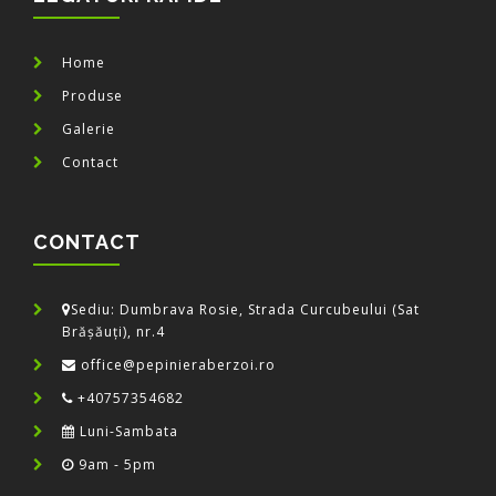
Home
Produse
Galerie
Contact
CONTACT
Sediu: Dumbrava Rosie, Strada Curcubeului (Sat
Brășăuți), nr.4
office@pepinieraberzoi.ro
+40757354682
Luni-Sambata
9am - 5pm