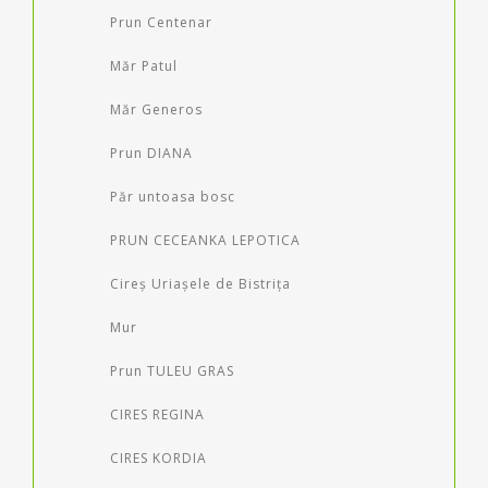
Prun Centenar
Măr Patul
Măr Generos
Prun DIANA
Păr untoasa bosc
PRUN CECEANKA LEPOTICA
Cireș Uriașele de Bistrița
Mur
Prun TULEU GRAS
CIRES REGINA
CIRES KORDIA