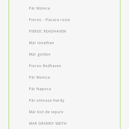
Păr Monica
Piersic - Flacara rosie
PIERSIC READHAVEN
Măr Ionathan
Măr golden
Piersic Redhaven
Păr Monica
Păr Napoca
Păr untoasa Hardy
Măr bot de iepure
MAR GRANNY SMITH