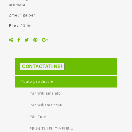
aromata.
Zmeur galben
Pret:
15 lei
CONTACTATI-NE!
Toate produsele
Păr Williams alb
Păr Wiliams roșu
Păr Cure
PRUN TULEU TIMPURIU