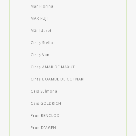
Măr Florina
MAR FUJI
Măr Idaret
Cireș Stella
Cireș Van
Cireș AMAR DE MAXUT
Cireș BOAMBE DE COTNARI
Cais Sulmona
Cais GOLDRICH
Prun RENCLOD
Prun D'AGEN