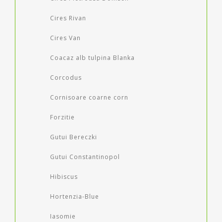
Cires Rivan
Cires Van
Coacaz alb tulpina Blanka
Corcodus
Cornisoare coarne corn
Forzitie
Gutui Bereczki
Gutui Constantinopol
Hibiscus
Hortenzia-Blue
Iasomie