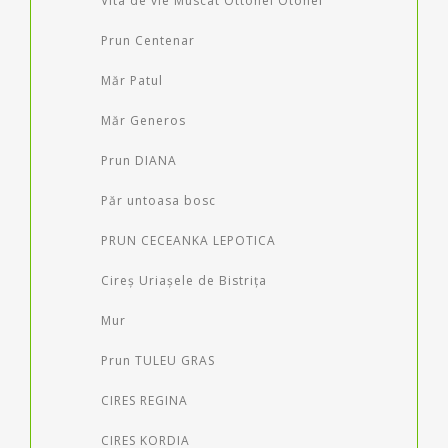
Vita de vie Muscat Ottonel Otonel
Prun Centenar
Măr Patul
Măr Generos
Prun DIANA
Păr untoasa bosc
PRUN CECEANKA LEPOTICA
Cireș Uriașele de Bistrița
Mur
Prun TULEU GRAS
CIRES REGINA
CIRES KORDIA