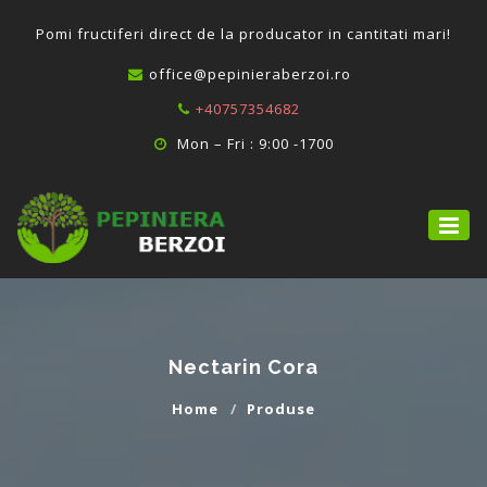
P
omi fructiferi direct de la producator in cantitati mari!
office@pepinieraberzoi.ro
+40757354682
Mon – Fri : 9:00 -1700
Nectarin Cora
Home
Produse