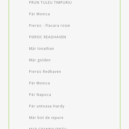
PRUN TULEU TIMPURIU
Păr Monica
Piersic - Flacara rosie
PIERSIC READHAVEN
Măr Ionathan
Măr golden
Piersic Redhaven
Păr Monica
Păr Napoca
Păr untoasa Hardy
Măr bot de iepure