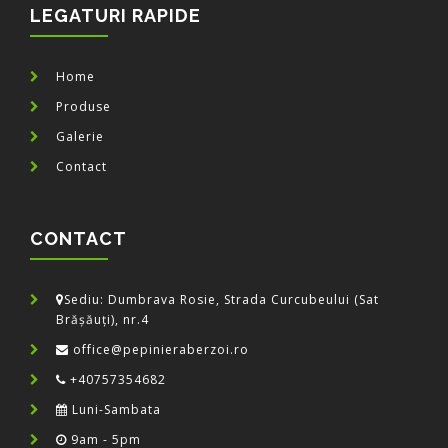
LEGATURI RAPIDE
Home
Produse
Galerie
Contact
CONTACT
Sediu: Dumbrava Rosie, Strada Curcubeului (Sat
Brășăuți), nr.4
office@pepinieraberzoi.ro
+40757354682
Luni-Sambata
9am - 5pm