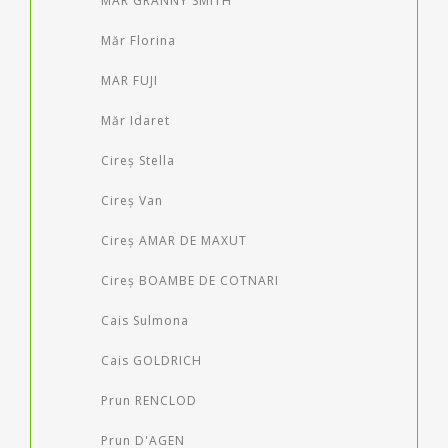
MAR GRANNY SMITH
Măr Florina
MAR FUJI
Măr Idaret
Cireș Stella
Cireș Van
Cireș AMAR DE MAXUT
Cireș BOAMBE DE COTNARI
Cais Sulmona
Cais GOLDRICH
Prun RENCLOD
Prun D'AGEN