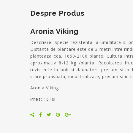
Despre Produs
Aronia Viking
Descriere: Specie rezistenta la umiditate si pretentioasa la lumina � se va planta in zone insorite.
Distanta de plantare este de 3 metri intre rindu
planteaza cca. 1650-2100 plante. Cultura intr
aproximativ 8-12 kg /planta. Recoltarea fru
rezistente la boli si daunatori, precum si la 
stare proaspata, industrializate, precum si in i
Aronia Viking
Pret:
15 lei