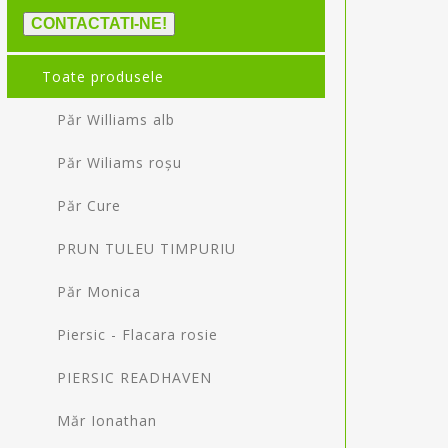
CONTACTATI-NE!
Toate produsele
Păr Williams alb
Păr Wiliams roșu
Păr Cure
PRUN TULEU TIMPURIU
Păr Monica
Piersic - Flacara rosie
PIERSIC READHAVEN
Măr Ionathan