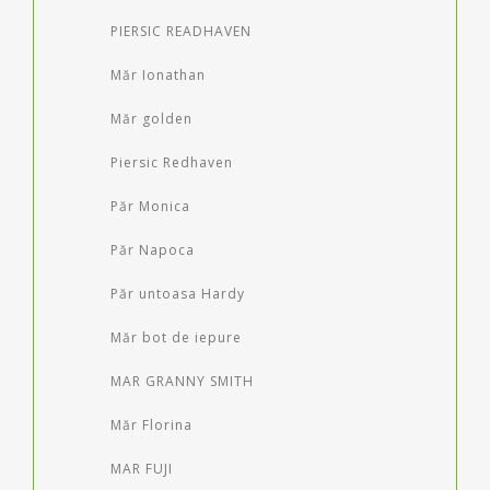
PIERSIC READHAVEN
Măr Ionathan
Măr golden
Piersic Redhaven
Păr Monica
Păr Napoca
Păr untoasa Hardy
Măr bot de iepure
MAR GRANNY SMITH
Măr Florina
MAR FUJI