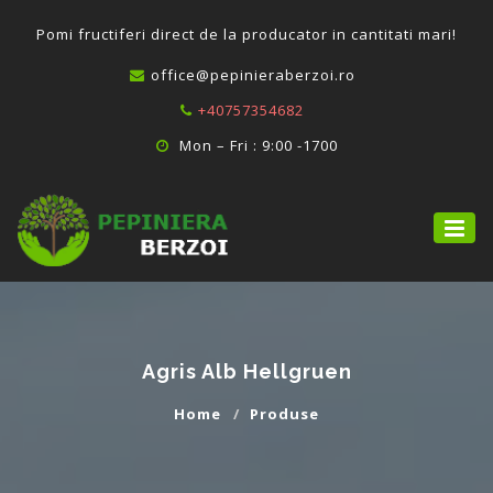
P
omi fructiferi direct de la producator in cantitati mari!
office@pepinieraberzoi.ro
+40757354682
Mon – Fri : 9:00 -1700
Agris Alb Hellgruen
Home
Produse