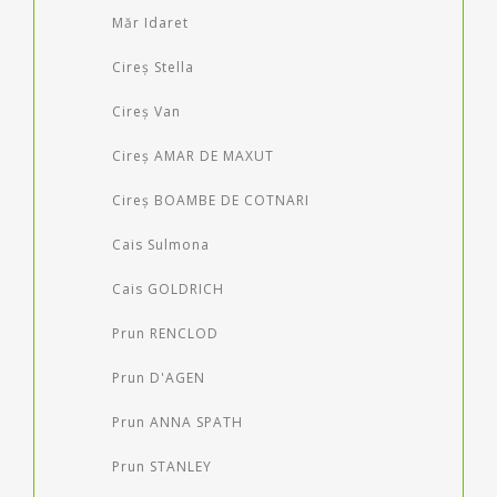
Măr Idaret
Cireș Stella
Cireș Van
Cireș AMAR DE MAXUT
Cireș BOAMBE DE COTNARI
Cais Sulmona
Cais GOLDRICH
Prun RENCLOD
Prun D'AGEN
Prun ANNA SPATH
Prun STANLEY