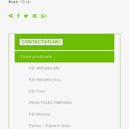
Pret:
15 lei
CONTACTATI-NE!
Toate produsele
Păr Williams alb
Păr Wiliams roșu
Păr Cure
PRUN TULEU TIMPURIU
Păr Monica
Piersic - Flacara rosie