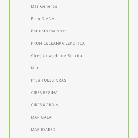
Măr Generos
Prun DIANA
Păr untoasa bosc
PRUN CECEANKA LEPOTICA
Cireș Uriașele de Bistrița
Mur
Prun TULEU GRAS
CIRES REGINA
CIRES KORDIA
MAR GALA
MAR IDARED