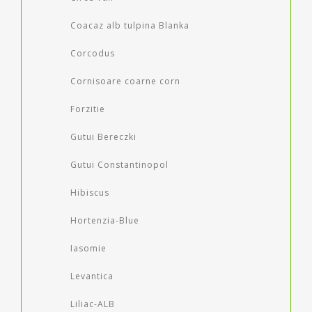
Coacaz alb tulpina Blanka
Corcodus
Cornisoare coarne corn
Forzitie
Gutui Bereczki
Gutui Constantinopol
Hibiscus
Hortenzia-Blue
Iasomie
Levantica
Liliac-ALB