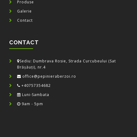
Produse
Galerie
Contact
CONTACT
Sediu: Dumbrava Rosie, Strada Curcubeului (Sat
Brășăuți), nr.4
office@pepinieraberzoi.ro
+40757354682
Luni-Sambata
9am - 5pm