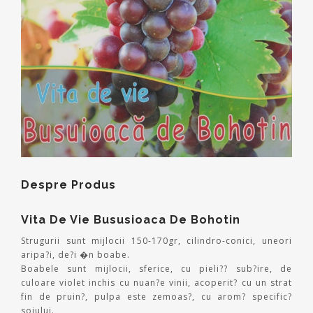
Despre Produs
Vita De Vie Bususioaca De Bohotin
Strugurii sunt mijlocii 150-170gr, cilindro-conici, uneori
aripa?i, de?i �n boabe.
Boabele sunt mijlocii, sferice, cu pieli?? sub?ire, de
culoare violet inchis cu nuan?e vinii, acoperit? cu un strat
fin de pruin?, pulpa este zemoas?, cu arom? specific?
soiului.