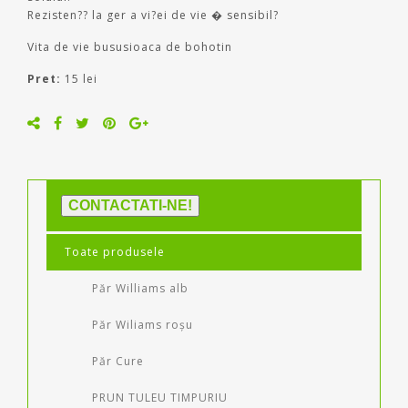
Rezisten?? la ger a vi?ei de vie � sensibil?
Vita de vie bususioaca de bohotin
Pret:
15 lei
CONTACTATI-NE!
Toate produsele
Păr Williams alb
Păr Wiliams roșu
Păr Cure
PRUN TULEU TIMPURIU