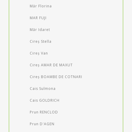
Măr Florina
MAR FUJI
Măr Idaret
Cireș Stella
Cireș Van
Cireș AMAR DE MAXUT
Cireș BOAMBE DE COTNARI
Cais Sulmona
Cais GOLDRICH
Prun RENCLOD
Prun D'AGEN