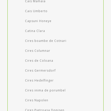
Cais Mamaia
Cais Umberto
Capsuni Honeye
Catina Clara
Cires boambe de Cotnari
Cires Columnar
Cires de Coloana
Cires Germersdorf
Cires Hedelfinger
Cires inima de porumbel
Cires Napolen
Cires Pietroasa Donisen