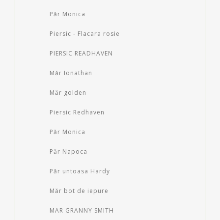
Păr Monica
Piersic - Flacara rosie
PIERSIC READHAVEN
Măr Ionathan
Măr golden
Piersic Redhaven
Păr Monica
Păr Napoca
Păr untoasa Hardy
Măr bot de iepure
MAR GRANNY SMITH