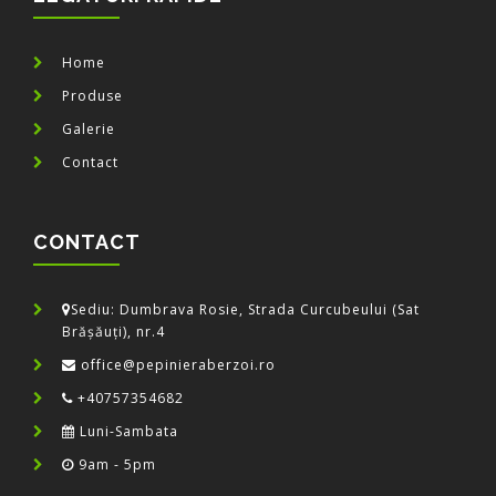
Home
Produse
Galerie
Contact
CONTACT
Sediu: Dumbrava Rosie, Strada Curcubeului (Sat
Brășăuți), nr.4
office@pepinieraberzoi.ro
+40757354682
Luni-Sambata
9am - 5pm