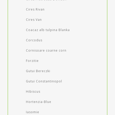
Cires Rivan
Cires Van
Coacaz alb tulpina Blanka
Corcodus
Cornisoare coarne corn
Forzitie
Gutui Bereczki
Gutui Constantinopol
Hibiscus
Hortenzia-Blue
Iasomie