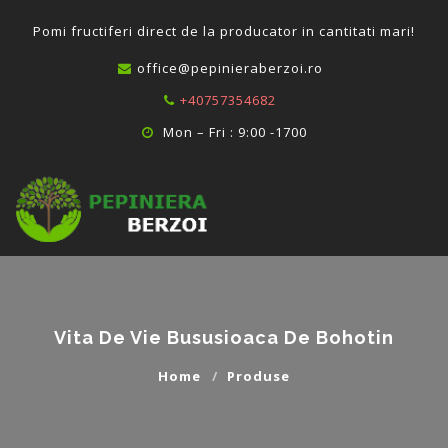
P
omi fructiferi direct de la producator in cantitati mari!
office@pepinieraberzoi.ro
+40757354682
Mon – Fri : 9:00 -1700
Vita De Vie Bususioaca De Bohotin
Home
Produse