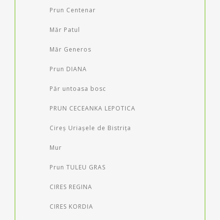
Prun Centenar
Măr Patul
Măr Generos
Prun DIANA
Păr untoasa bosc
PRUN CECEANKA LEPOTICA
Cireș Uriașele de Bistrița
Mur
Prun TULEU GRAS
CIRES REGINA
CIRES KORDIA