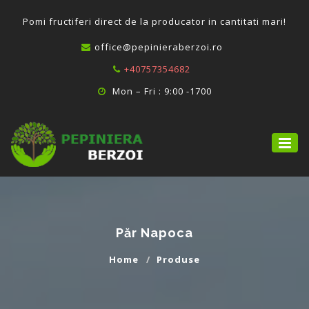
P
omi fructiferi direct de la producator in cantitati mari!
office@pepinieraberzoi.ro
+40757354682
Mon – Fri : 9:00 -1700
Păr Napoca
Home
Produse