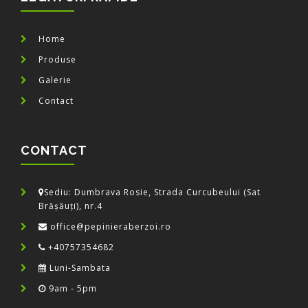
Home
Produse
Galerie
Contact
CONTACT
Sediu: Dumbrava Rosie, Strada Curcubeului (Sat
Brășăuți), nr.4
office@pepinieraberzoi.ro
+40757354682
Luni-Sambata
9am - 5pm