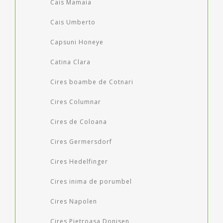
Cais Mamaia
Cais Umberto
Capsuni Honeye
Catina Clara
Cires boambe de Cotnari
Cires Columnar
Cires de Coloana
Cires Germersdorf
Cires Hedelfinger
Cires inima de porumbel
Cires Napolen
Cires Pietroasa Donisen