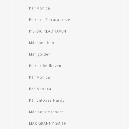
Păr Monica
Piersic - Flacara rosie
PIERSIC READHAVEN
Măr Ionathan
Măr golden
Piersic Redhaven
Păr Monica
Păr Napoca
Păr untoasa Hardy
Măr bot de iepure
MAR GRANNY SMITH