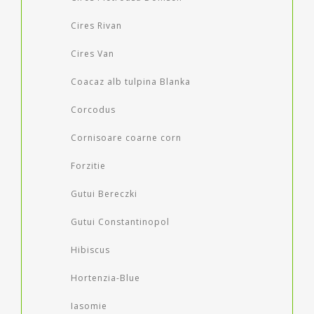
Cires Rivan
Cires Van
Coacaz alb tulpina Blanka
Corcodus
Cornisoare coarne corn
Forzitie
Gutui Bereczki
Gutui Constantinopol
Hibiscus
Hortenzia-Blue
Iasomie