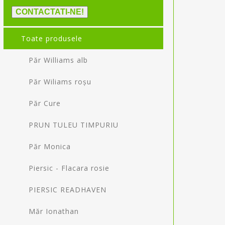
CONTACTATI-NE!
Toate produsele
Păr Williams alb
Păr Wiliams roșu
Păr Cure
PRUN TULEU TIMPURIU
Păr Monica
Piersic - Flacara rosie
PIERSIC READHAVEN
Măr Ionathan