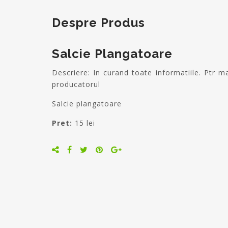
Despre Produs
Salcie Plangatoare
Descriere: In curand toate informatiile. Ptr mai multe informatii accesati rubrica contact sau sunati
producatorul
Salcie plangatoare
Pret:
15 lei