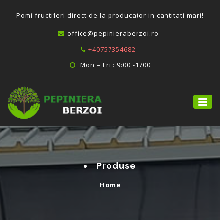
P
omi fructiferi direct de la producator in cantitati mari!
office@pepinieraberzoi.ro
+40757354682
Mon – Fri : 9:00 -1700
Produse
Home