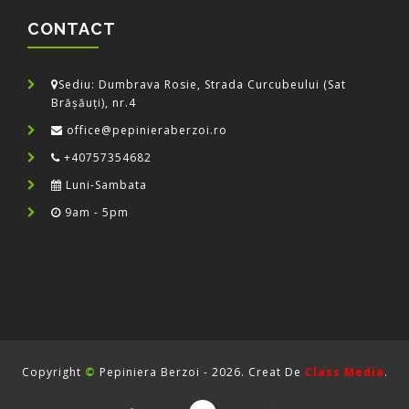
CONTACT
Sediu: Dumbrava Rosie, Strada Curcubeului (Sat
Brășăuți), nr.4
office@pepinieraberzoi.ro
+40757354682
Luni-Sambata
9am - 5pm
Copyright
©
Pepiniera Berzoi - 2026. Creat De
Class Media
.