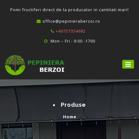
P
omi fructiferi direct de la producator in cantitati mari!
office@pepinieraberzoi.ro
+40757354682
Mon – Fri : 9:00 -1700
Produse
Home