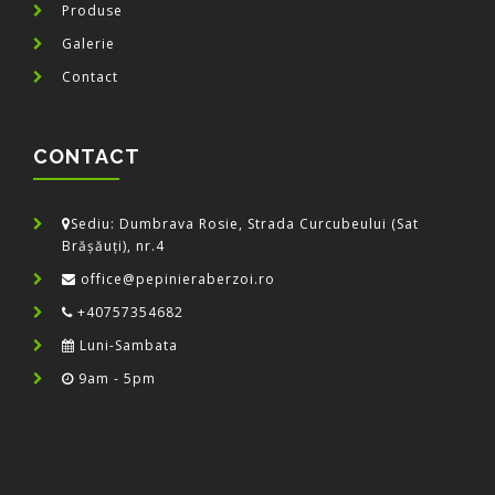
Produse
Galerie
Contact
CONTACT
Sediu: Dumbrava Rosie, Strada Curcubeului (Sat
Brășăuți), nr.4
office@pepinieraberzoi.ro
+40757354682
Luni-Sambata
9am - 5pm